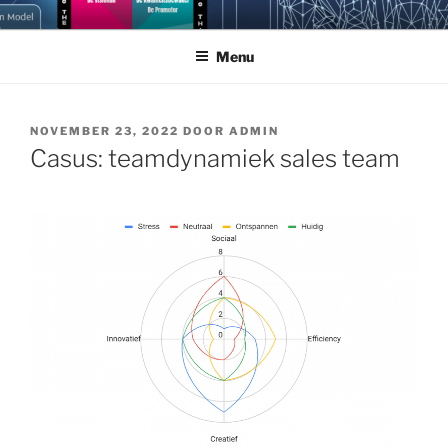
Ga
NEUROGRAM
Doorgrond jezelf en anderen met Cybernetic Big Five Theory
naar
Menu
de
inhoud
GEPLAATST
NOVEMBER 23, 2022
DOOR
ADMIN
OP
Casus: teamdynamiek sales team