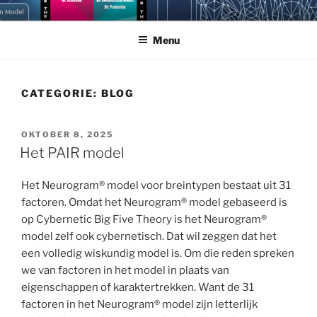
Ga
NEUROGRAM
Doorgrond jezelf en anderen met Cybernetic Big Five Theory
naar
Menu
de
inhoud
CATEGORIE:
BLOG
GEPLAATST
OKTOBER 8, 2025
OP
Het PAIR model
Het Neurogram® model voor breintypen bestaat uit 31
factoren. Omdat het Neurogram® model gebaseerd is
op Cybernetic Big Five Theory is het Neurogram®
model zelf ook cybernetisch. Dat wil zeggen dat het
een volledig wiskundig model is. Om die reden spreken
we van factoren in het model in plaats van
eigenschappen of karaktertrekken. Want de 31
factoren in het Neurogram® model zijn letterlijk