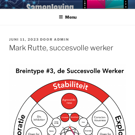
Ga
NEUROGRAM
Doorgrond jezelf en anderen met Cybernetic Big Five Theory
naar
Menu
de
inhoud
GEPLAATST
JUNI 11, 2023
DOOR
ADMIN
OP
Mark Rutte, succesvolle werker