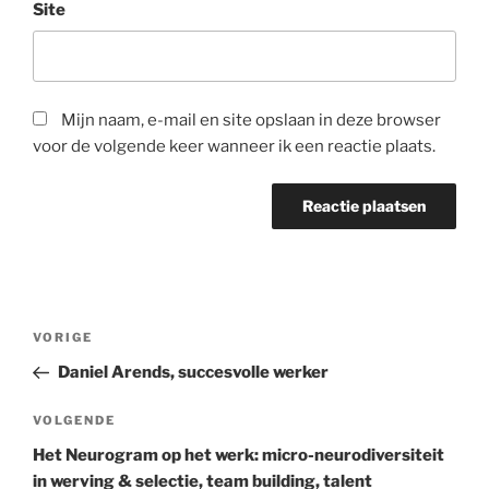
Site
Mijn naam, e-mail en site opslaan in deze browser
voor de volgende keer wanneer ik een reactie plaats.
Bericht
Vorig
VORIGE
navigatie
bericht
Daniel Arends, succesvolle werker
Volgend
VOLGENDE
bericht
Het Neurogram op het werk: micro-neurodiversiteit
in werving & selectie, team building, talent