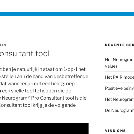
RECENTE BE
MIN
nsultant tool
Het Neurogram®
values
en je natuurlijk in staat om 1-op-1 het
e stellen aan de hand van desbetreffende
Het PAIR mode
 dat wanneer je met een hele groep
Positieve beïn
 een snelle tool te hebben die de
De Neurogram® Pro Consultant tool is die
Het Neurogram
nsultant tool krijg je de volgende
De Neurogram®
VIND ONS