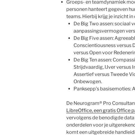
Groeps- en teamdynamiek model
personen hanteert gegeven hun
teams. Hierbij krijg je inzicht i
De Big Two assen: sociaal ve
aanpassingsvermogen versu
De Big Five assen: Agreeab
Conscientiousness versus D
versus Open voor Redenerin
De Big Ten assen: Compassi
Strijdvaardig, IJver versus 
Assertief versus Tweede Vi
Onbewogen.
Panksepp’s basisemoties: A
De Neurogram® Pro Consultant 
LibreOffice, een gratis Office 
vervolgens de benodigde data
onderdelen voor je uitgerekend
komt een uitgebreide handleid