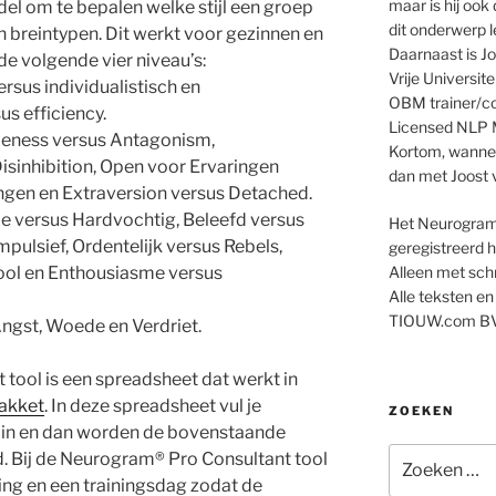
maar is hij oo
 om te bepalen welke stijl een groep
dit onderwerp l
 breintypen. Dit werkt voor gezinnen en
Daarnaast is Jo
n de volgende vier niveau’s:
Vrije Universit
rsus individualistisch en
OBM trainer/co
s efficiency.
Licensed NLP M
leness versus Antagonism,
Kortom, wanneer
isinhibition, Open voor Ervaringen
dan met Joost v
gen en Extraversion versus Detached.
e versus Hardvochtig, Beleefd versus
Het Neurogram 
Impulsief, Ordentelijk versus Rebels,
geregistreerd
ool en Enthousiasme versus
Alleen met schr
Alle teksten en
TIOUW.com BV
ngst, Woede en Verdriet.
tool is een spreadsheet dat werkt in
pakket
. In deze spreadsheet vul je
ZOEKEN
 in en dan worden de bovenstaande
Zoeken
. Bij de Neurogram® Pro Consultant tool
naar:
ing en een trainingsdag zodat de