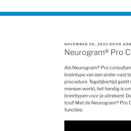
GEPLAATST
NOVEMBER 25, 2022
DOOR
AD
OP
Neurogram® Pro Co
Als Neurogram® Pro consultant b
breintype van een ander vast t
procedure. Tegelijkertijd geldt
mensen werkt, het handig is om
breintypen voor je uitrekent. 
tool! Met de Neurogram® Pro Co
functies: