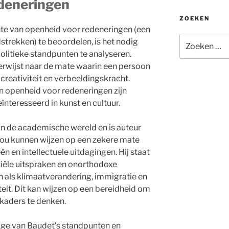
deneringen
ZOEKEN
hte van openheid voor redeneringen (een
Zoeken
strekken) te beoordelen, is het nodig
naar:
olitieke standpunten te analyseren.
rwijst naar de mate waarin een persoon
creativiteit en verbeeldingskracht.
 openheid voor redeneringen zijn
ïnteresseerd in kunst en cultuur.
in de academische wereld en is auteur
zou kunnen wijzen op een zekere mate
 en intellectuele uitdagingen. Hij staat
iële uitspraken en onorthodoxe
als klimaatverandering, immigratie en
teit. Dit kan wijzen op een bereidheid om
 kaders te denken.
ige van Baudet’s standpunten en