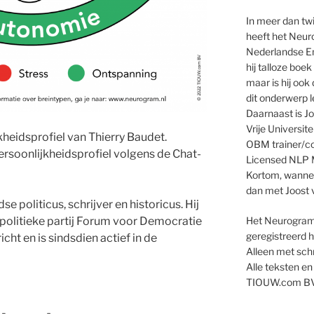
In meer dan twi
heeft het Neur
Nederlandse En
hij talloze boe
maar is hij oo
dit onderwerp l
Daarnaast is Jo
Vrije Universit
kheidsprofiel van Thierry Baudet.
OBM trainer/co
ersoonlijkheidsprofiel volgens de Chat-
Licensed NLP M
Kortom, wanneer
dan met Joost v
e politicus, schrijver en historicus. Hij
e politieke partij Forum voor Democratie
Het Neurogram 
geregistreerd
icht en is sindsdien actief in de
Alleen met schr
Alle teksten en
TIOUW.com BV