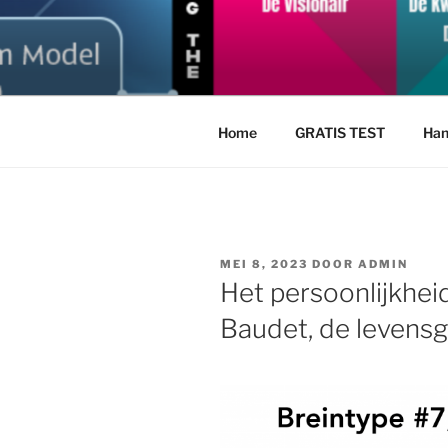
Ga
naar
NEUROGR
de
Doorgrond jezelf en anderen m
inhoud
Home
GRATIS TEST
Han
GEPLAATST
MEI 8, 2023
DOOR
ADMIN
OP
Het persoonlijkheid
Baudet, de levensg