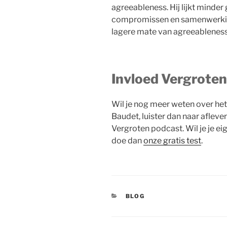
agreeableness. Hij lijkt minder
compromissen en samenwerkin
lagere mate van agreeableness
Invloed Vergrote
Wil je nog meer weten over het
Baudet, luister dan naar afleve
Vergroten podcast. Wil je je e
doe dan
onze gratis test
.
CATEGORIEËN
BLOG