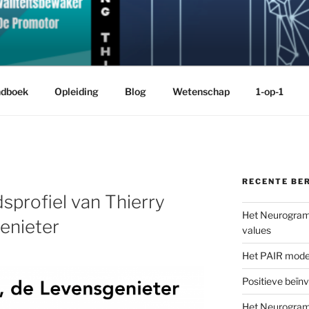
AM
et Cybernetic Big Five Theory
dboek
Opleiding
Blog
Wetenschap
1-op-1
RECENTE BE
sprofiel van Thierry
Het Neurogram®
enieter
values
Het PAIR mode
Positieve beïn
Het Neurogram