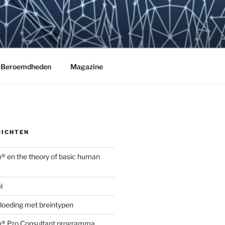
Beroemdheden
Magazine
RICHTEN
 en the theory of basic human
l
vloeding met breintypen
® Pro Consultant programma