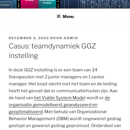
Ga
NEUROGRAM
Doorgrond jezelf en anderen met Cybernetic Big Five Theory
naar
Menu
de
inhoud
GEPLAATST
DECEMBER 3, 2022
DOOR
ADMIN
OP
Casus: teamdynamiek GGZ
instelling
In deze GGZ instelling is er een team van 24
therapeuten met 2 junior managers en 1 senior
manager. Het loopt slecht met het team en de leiding
heeft het gevoel dat er communicatiefouten zijn. Aan
de hand van
het Viable System Mode
l wordt er
de
organisatie gemodelleerd, geanalyseerd en
geoptimaliseerd
. Met behulp van Organizational
Behavior Management (OBM) wordt ongewenst gedrag
gestopt en gewenst gedrag gepromoot. Onderdeel van