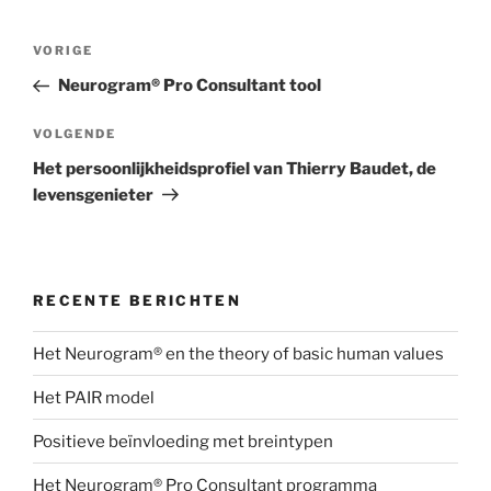
Bericht
Vorig
VORIGE
navigatie
bericht
Neurogram® Pro Consultant tool
Volgend
VOLGENDE
bericht
Het persoonlijkheidsprofiel van Thierry Baudet, de
levensgenieter
RECENTE BERICHTEN
Het Neurogram® en the theory of basic human values
Het PAIR model
Positieve beïnvloeding met breintypen
Het Neurogram® Pro Consultant programma