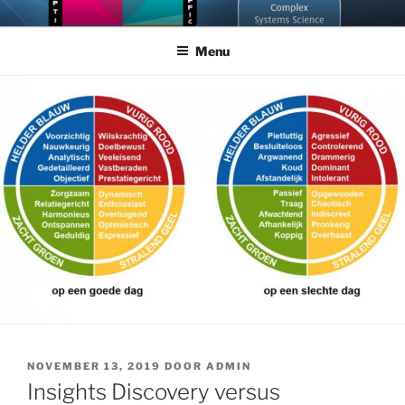
Ga
NEUROGRAM
Doorgrond jezelf en anderen met Cybernetic Big Five Theory
naar
Menu
de
inhoud
GEPLAATST
NOVEMBER 13, 2019
DOOR
ADMIN
OP
Insights Discovery versus