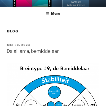
Ga
NEUROGRAM
Doorgrond jezelf en anderen met Cybernetic Big Five Theory
naar
Menu
de
inhoud
BLOG
GEPLAATST
MEI 30, 2023
OP
Dalai lama, bemiddelaar