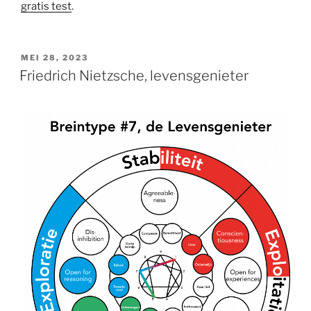
gratis test
.
GEPLAATST
MEI 28, 2023
OP
Friedrich Nietzsche, levensgenieter