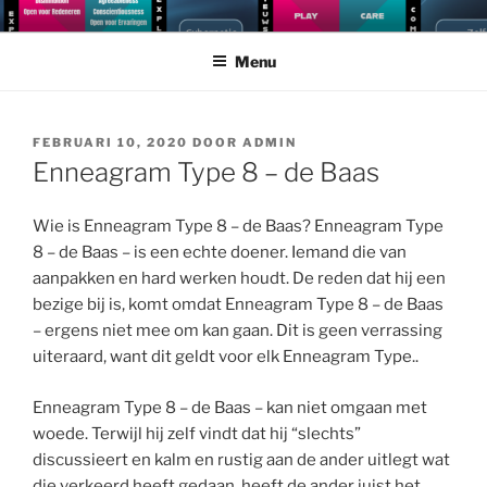
Ga
NEUROGRAM
Doorgrond jezelf en anderen met Cybernetic Big Five Theory
naar
Menu
de
inhoud
GEPLAATST
FEBRUARI 10, 2020
DOOR
ADMIN
OP
Enneagram Type 8 – de Baas
Wie is Enneagram Type 8 – de Baas? Enneagram Type
8 – de Baas – is een echte doener. Iemand die van
aanpakken en hard werken houdt. De reden dat hij een
bezige bij is, komt omdat Enneagram Type 8 – de Baas
– ergens niet mee om kan gaan. Dit is geen verrassing
uiteraard, want dit geldt voor elk Enneagram Type..
Enneagram Type 8 – de Baas – kan niet omgaan met
woede. Terwijl hij zelf vindt dat hij “slechts”
discussieert en kalm en rustig aan de ander uitlegt wat
die verkeerd heeft gedaan, heeft de ander juist het